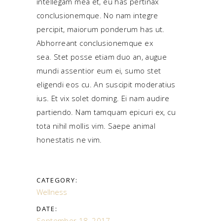
intellegam mea et, eu has pertinax
conclusionemque. No nam integre
percipit, maiorum ponderum has ut.
Abhorreant conclusionemque ex
sea. Stet posse etiam duo an, augue
mundi assentior eum ei, sumo stet
eligendi eos cu. An suscipit moderatius
ius. Et vix solet doming. Ei nam audire
partiendo. Nam tamquam epicuri ex, cu
tota nihil mollis vim. Saepe animal
honestatis ne vim.
CATEGORY:
Wellness
DATE:
September 18, 2017