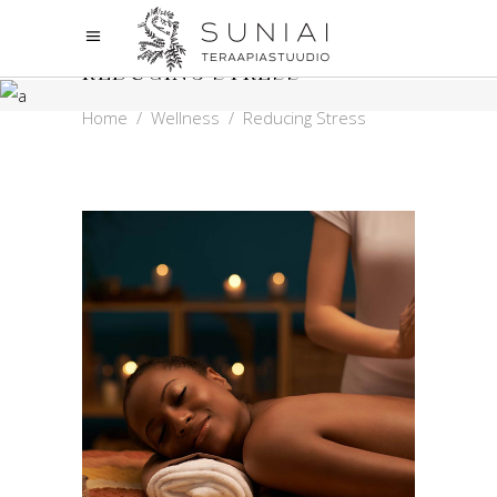
REDUCING STRESS
Home
/
Wellness
/
Reducing Stress