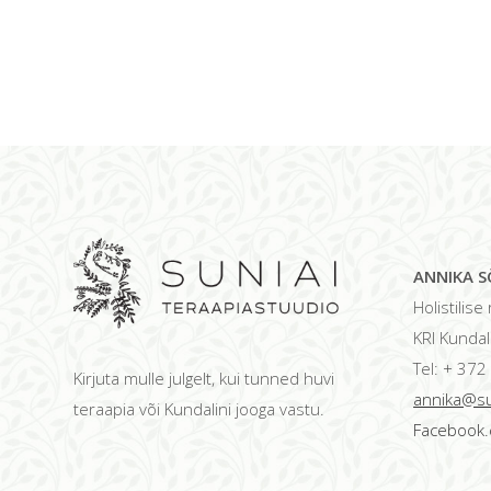
ANNIKA 
Holistilis
KRI Kundal
Tel: + 37
Kirjuta mulle julgelt, kui tunned huvi
annika@su
teraapia või Kundalini jooga vastu.
Facebook.