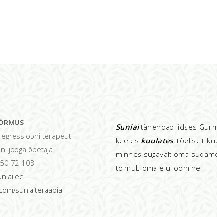
SÕRMUS
Suniai
tähendab iidses Gur
e regressiooni terapeut
keeles
kuulates
, tõeliselt ku
ini jooga õpetaja
minnes sügavalt oma südame
2 50 72 108
toimub oma elu loomine.
niai.ee
com/suniaiteraapia