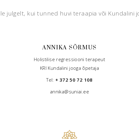
le julgelt, kui tunned huvi teraapia või Kundalini 
ANNIKA SÕRMUS
Holistilise regressiooni terapeut
KRI Kundalini jooga õpetaja
Tel:
+ 372 50 72 108
annika@suniai.ee