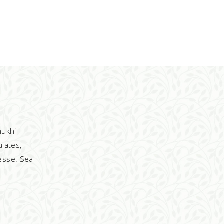
mukhi
ulates,
sse. Seal