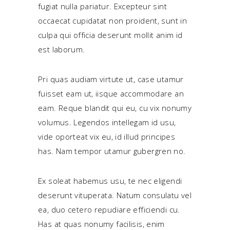
fugiat nulla pariatur. Excepteur sint
occaecat cupidatat non proident, sunt in
culpa qui officia deserunt mollit anim id
est laborum.
Pri quas audiam virtute ut, case utamur
fuisset eam ut, iisque accommodare an
eam. Reque blandit qui eu, cu vix nonumy
volumus. Legendos intellegam id usu,
vide oporteat vix eu, id illud principes
has. Nam tempor utamur gubergren no.
Ex soleat habemus usu, te nec eligendi
deserunt vituperata. Natum consulatu vel
ea, duo cetero repudiare efficiendi cu.
Has at quas nonumy facilisis, enim