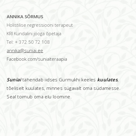
ANNIKA SÕRMUS
Holistilise regressiooni terapeut
KRI Kundalini jooga õpetaja
Tel: + 372 50 72 108
annika@suniai.ee
Facebook.com/suniaiteraapia
Suniai
tähendab iidses Gurmukhi keeles
kuulates
,
tõeliselt kuulates, minnes sügavalt oma südamesse.
Seal toimub oma elu loomine.