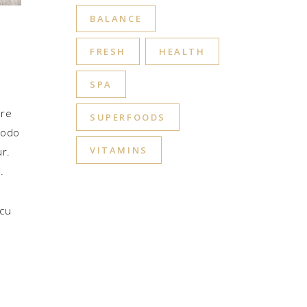
BALANCE
FRESH
HEALTH
SPA
ore
SUPERFOODS
modo
VITAMINS
ur.
.
 cu