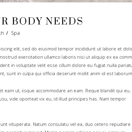
UR BODY NEEDS
th
/
Spa
iscing elit, sed do eiusmod tempor incididunt ut labore et dol
nostrud exercitation ullamco laboris nisi ut aliquip ex ea com
rit in voluptate velit esse cillum dolore eu fugiat nulla pariat
, sunt in culpa qui officia deserunt mollit anim id est laborum
set eam ut, iisque accommodare an eam. Reque blandit qui eu,
su, vide oporteat vix eu, id illud principes has. Nam tempor
unt vituperata. Natum consulatu vel ea, duo cetero repudiare