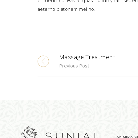
efficiendi cu. Has at quas nonumy facilisis, 
aeterno platonem mei no.
Massage Treatment
Previous Post
ANNIKA 