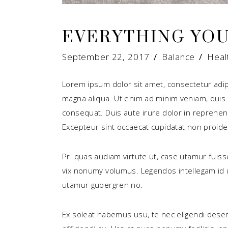
EVERYTHING YO
September 22, 2017
Balance
Heal
Lorem ipsum dolor sit amet, consectetur adip
magna aliqua. Ut enim ad minim veniam, quis 
consequat. Duis aute irure dolor in reprehende
Excepteur sint occaecat cupidatat non proident
Pri quas audiam virtute ut, case utamur fuis
vix nonumy volumus. Legendos intellegam id u
utamur gubergren no.
Ex soleat habemus usu, te nec eligendi deser