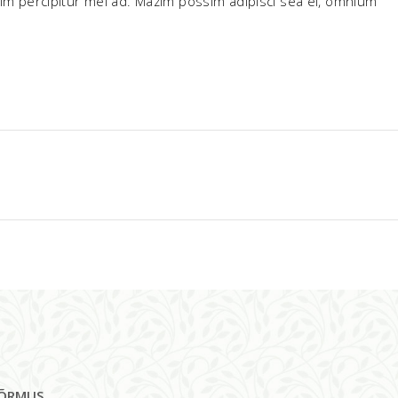
enim percipitur mei ad. Mazim possim adipisci sea ei, omnium
SÕRMUS